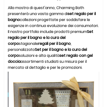
Alla mostra di quest'anno, Charming Bath
presenterà una vasta gamma di
set regalo per il
bagno
collezioni progettate per soddisfare le
esigenze in continua evoluzione dei consumatori.
Il nostro portfolio include prodotti premium
Set
regalo per il bagno e la cura del
corpo
stagionale
regali per il bagno
,
personalizzato
Set per il bagno e la cura del
corpo
soluzioni e alta qualità
set regalo con gel
doccia
assortimenti studiati su misura per il
mercato al dettaglio e per le promozioni.