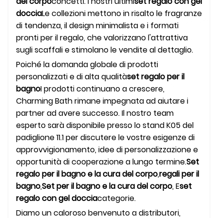
del corpo
concetti. I nostri ultimi
set regalo con gel
doccia
Le collezioni mettono in risalto le fragranze
di tendenza, il design minimalista e i formati
pronti per il regalo, che valorizzano l'attrattiva
sugli scaffali e stimolano le vendite al dettaglio.
Poiché la domanda globale di prodotti
personalizzati e di alta qualità
set regalo per il
bagno
I prodotti continuano a crescere,
Charming Bath rimane impegnata ad aiutare i
partner ad avere successo. Il nostro team
esperto sarà disponibile presso lo stand K05 del
padiglione 11.1 per discutere le vostre esigenze di
approvvigionamento, idee di personalizzazione e
opportunità di cooperazione a lungo termine.
Set
regalo per il bagno e la cura del corpo
,
regali per il
bagno
,
Set per il bagno e la cura del corpo
, E
set
regalo con gel doccia
categorie.
Diamo un caloroso benvenuto a distributori,